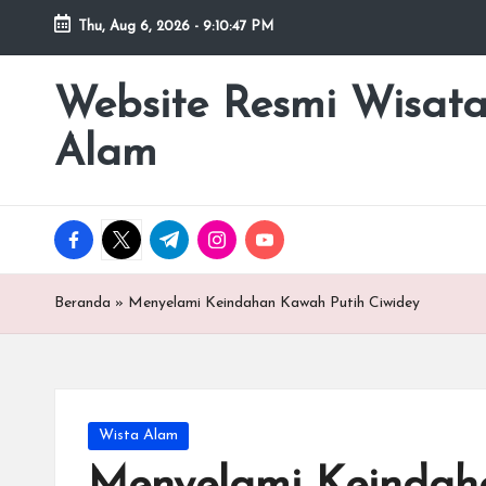
Thu, Aug 6, 2026
-
9:10:48 PM
Website Resmi Wisat
Alam
facebook.com
twitter.com
t.me
instagram.com
youtube.com
Beranda
»
Menyelami Keindahan Kawah Putih Ciwidey
Posted
Wista Alam
in