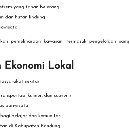
kstrem yang tahan belerang
n dan hutan lindung
eowisata
ukan pemeliharaan kawasan, termasuk pengelolaan sam
 Ekonomi Lokal
asyarakat sekitar:
nsportasi, kuliner, dan souvenir
 pariwisata
 bagi pelajar dan komunitas
utan di Kabupaten Bandung