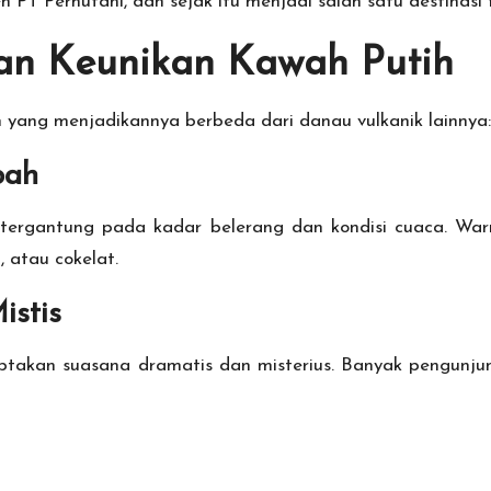
h PT Perhutani, dan sejak itu menjadi salah satu destinasi 
an Keunikan Kawah Putih
 yang menjadikannya berbeda dari danau vulkanik lainnya:
bah
ergantung pada kadar belerang dan kondisi cuaca. Warn
 atau cokelat.
istis
akan suasana dramatis dan misterius. Banyak pengunjun