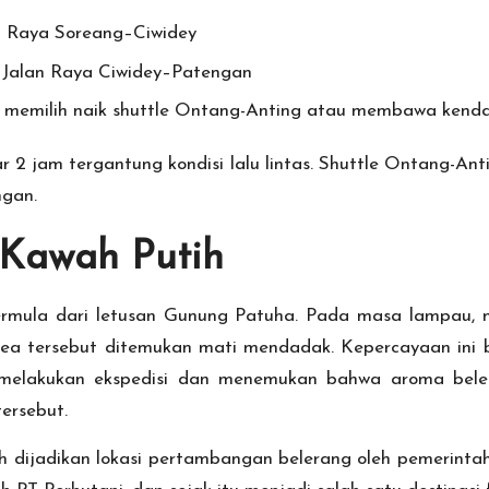
n Raya Soreang–Ciwidey
i Jalan Raya Ciwidey–Patengan
t memilih naik shuttle Ontang-Anting atau membawa ken
 2 jam tergantung kondisi lalu lintas. Shuttle Ontang-Ant
ngan.
 Kawah Putih
bermula dari letusan Gunung Patuha. Pada masa lampau,
ea tersebut ditemukan mati mendadak. Kepercayaan ini b
n, melakukan ekspedisi dan menemukan bahwa aroma be
ersebut.
 dijadikan lokasi pertambangan belerang oleh pemerintah