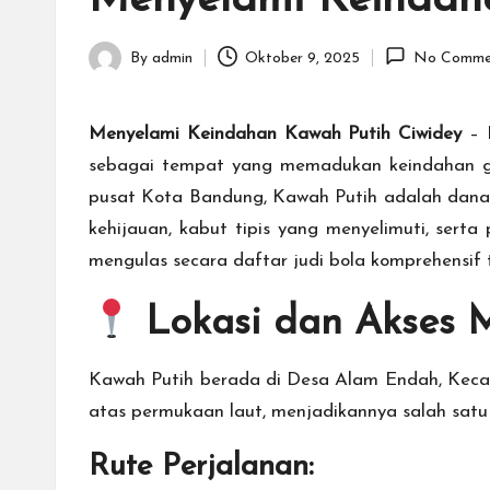
Menyelami Keindah
By
admin
Oktober 9, 2025
No Comme
Posted
by
Menyelami Keindahan Kawah Putih Ciwidey
– D
sebagai tempat yang memadukan keindahan geolo
pusat Kota Bandung, Kawah Putih adalah danau 
kehijauan, kabut tipis yang menyelimuti, sert
mengulas secara
daftar judi bola
komprehensif te
Lokasi dan Akses 
Kawah Putih berada di Desa Alam Endah, Kecam
atas permukaan laut, menjadikannya salah satu
Rute Perjalanan: