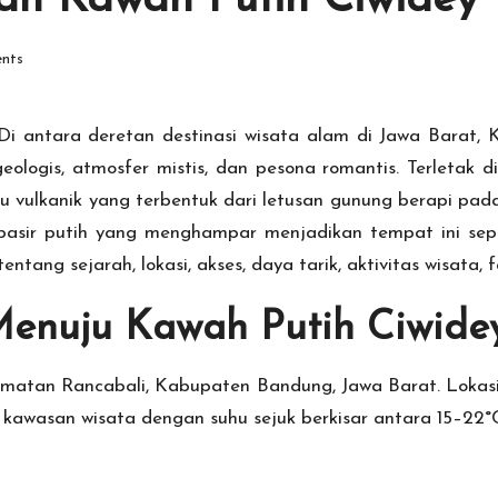
an Kawah Putih Ciwidey
nts
i antara deretan destinasi wisata alam di Jawa Barat, 
gis, atmosfer mistis, dan pesona romantis. Terletak di
vulkanik yang terbentuk dari letusan gunung berapi pada
a pasir putih yang menghampar menjadikan tempat ini sepe
ntang sejarah, lokasi, akses, daya tarik, aktivitas wisata, fas
Menuju Kawah Putih Ciwide
atan Rancabali, Kabupaten Bandung, Jawa Barat. Lokasiny
 kawasan wisata dengan suhu sejuk berkisar antara 15–22°