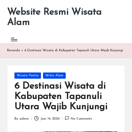
Website Resmi Wisata
Alam
Beranda
»
6 Destinasi Wisata di Kabupaten Tapanuli Utara Wajib Kunjungi
Posted
Wisata Pantai
Wista Alam
in
6 Destinasi Wisata di
Kabupaten Tapanuli
Utara Wajib Kunjungi
By
admin
Juni 14, 2024
No Comments
Posted
by