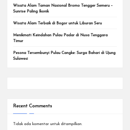
Wisata Alam Taman Nasional Bromo Tengger Semeru –
Sunrise Paling Ikonik
Wisata Alam Terbaik di Bogor untuk Liburan Seru
Menikmati Keindahan Pulau Padar di Nusa Tenggara
Timur
Pesona Tersembunyi Pulau Cangke: Surga Bahari di Ujung
Sulawesi
Recent Comments
Tidak ada komentar untuk ditampilkan.