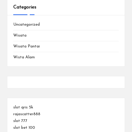
Categories
Uncategorized
Wisata
Wisata Pantai
Wista Alam
slot qris 5k
rajascatter888
slot 777
slot bet 100