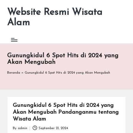
Website Resmi Wisata
Alam
Gunungkidul 6 Spot Hits di 2024 yang
Akan Mengubah
Beranda
»
Gunungkidul 6 Spot Hits di 2024 yang Akan Mengubah
Gunungkidul 6 Spot Hits di 2024 yang
Akan Mengubah Pandanganmu tentang
Wisata Alam
By
admin
September 21, 2024
Posted