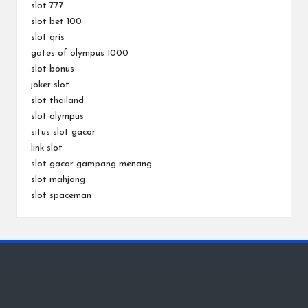
slot 777
slot bet 100
slot qris
gates of olympus 1000
slot bonus
joker slot
slot thailand
slot olympus
situs slot gacor
link slot
slot gacor gampang menang
slot mahjong
slot spaceman