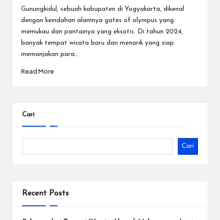
by
Gunungkidul, sebuah kabupaten di Yogyakarta, dikenal
dengan keindahan alamnya gates of olympus yang
memukau dan pantainya yang eksotis. Di tahun 2024,
banyak tempat wisata baru dan menarik yang siap
memanjakan para…
Read More
Cari
Cari
Recent Posts